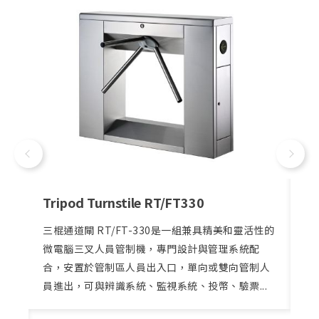
SPEED GATE GT308
S
性的
適合設置在政府機關、辦公大樓、遊樂場所、學
精
校、圖書館...等，人員進出頻繁且需門禁管控之場
精
人
所，以達到自動化無人管理之效果，並增加整體質
氣
.
感。
目